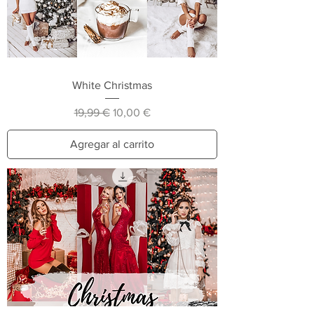
White Christmas
Precio
Precio de oferta
19,99 €
10,00 €
Agregar al carrito