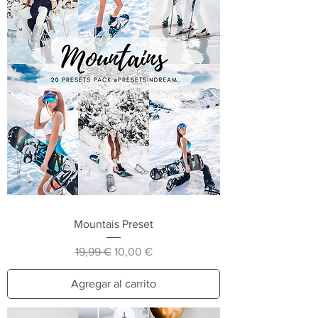
Mountais Preset
Precio
Precio de oferta
19,99 €
10,00 €
Agregar al carrito