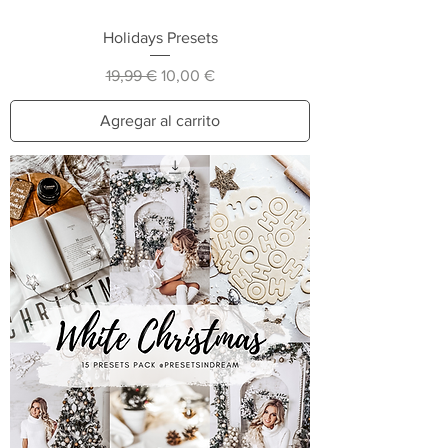
Holidays Presets
Precio
Precio de oferta
19,99 €
10,00 €
Agregar al carrito