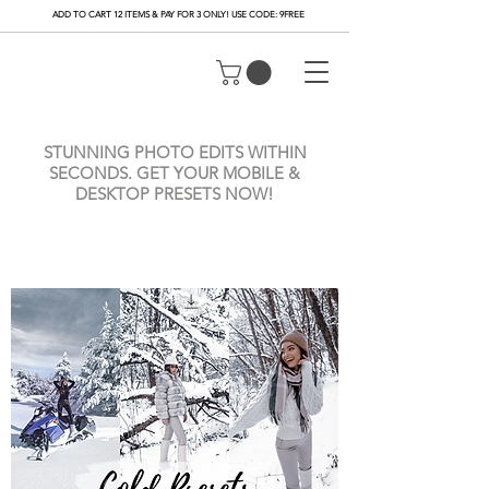
ADD TO CART 12 ITEMS & PAY FOR 3 ONLY! USE CODE: 9FREE
STUNNING PHOTO EDITS WITHIN
SECONDS. GET YOUR MOBILE &
DESKTOP PRESETS NOW!